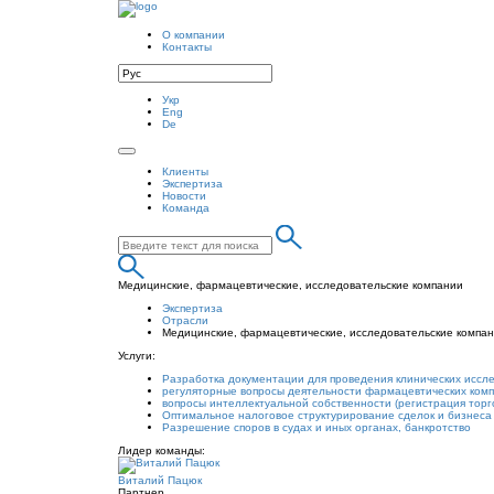
О компании
Контакты
Укр
Eng
De
Клиенты
Экспертиза
Новости
Команда
Медицинские, фармацевтические, исследовательские компании
Экспертиза
Отрасли
Медицинские, фармацевтические, исследовательские компа
Услуги:
Разработка документации для проведения клинических иссл
регуляторные вопросы деятельности фармацевтических комп
вопросы интеллектуальной собственности (регистрация торг
Оптимальное налоговое структурирование сделок и бизнеса
Разрешение споров в судах и иных органах, банкротство
Лидер команды:
Виталий Пацюк
Партнер