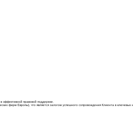
в эффективной правовой поддержке.
ческих фирм
Е
вропы
), что является залогом успешного сопровождения Клиента в ключевых