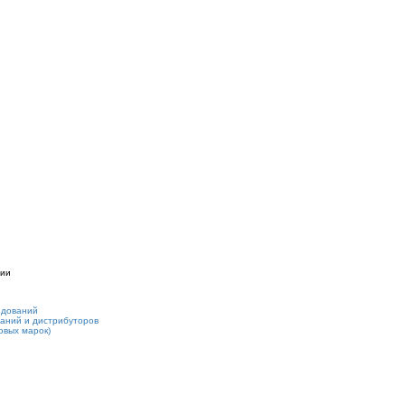
нии
едований
аний и дистрибуторов
овых марок)