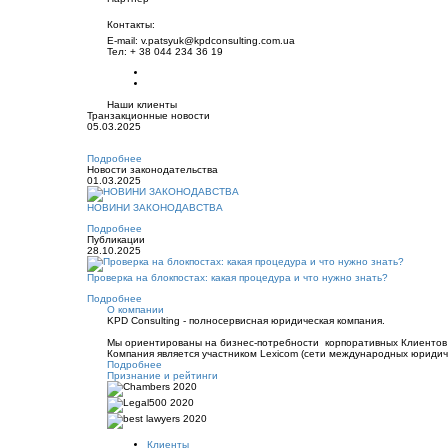
Контакты:
E-mail: v.patsyuk@kpdconsulting.com.ua
Teл: + 38 044 234 36 19
Наши клиенты
Транзакционные новости
05.03.2025
Подробнее
Новости законодательства
01.03.2025
НОВИНИ ЗАКОНОДАВСТВА
Подробнее
Публикации
28.10.2025
Проверка на блокпостах: какая процедура и что нужно знать?
Подробнее
О компании
KPD Consulting - полносервисная юридическая компания.
Мы ориентированы на бизнес-потребности корпоративных Клиентов 
Компания является участником Lexicom (сети международных юриди
Подробнее
Признание и рейтинги
Клиенты