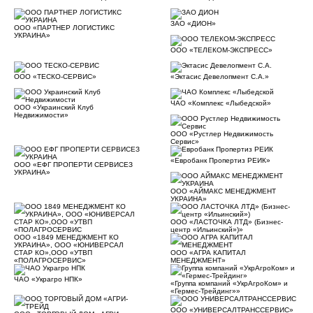
ЗАО «ДИОН»
ООО «ПАРТНЕР ЛОГИСТИКС
УКРАИНА»
ООО «ТЕЛЕКОМ-ЭКСПРЕСС»
ООО «ТЕСКО-СЕРВИС»
«Эктасис Девелопмент С.А.»
ЧАО «Комплекс «Лыбедской»
ООО «Украинский Клуб
Недвижимости»
ООО «Рустлер Недвижимость
Сервис»
«Евробанк Пропертиз РЕИК»
ООО «ЕФГ ПРОПЕРТИ СЕРВИСЕЗ
УКРАИНА»
ООО «АЙМАКС МЕНЕДЖМЕНТ
УКРАИНА»
ООО «ЛАСТОЧКА ЛТД» (Бизнес-
центр «Ильинский»)»
ООО «1849 МЕНЕДЖМЕНТ КО
УКРАИНА», ООО «ЮНИВЕРСАЛ
СТАР КО»,ООО «УТВП
ООО «АГРА КАПИТАЛ
«ПОЛАГРОСЕРВИС»
МЕНЕДЖМЕНТ»
ЧАО «Украгро НПК»
«Группа компаний «УкрАгроКом» и
«Гермес-Трейдинг»»
ООО «УНИВЕРСАЛТРАНССЕРВИС»