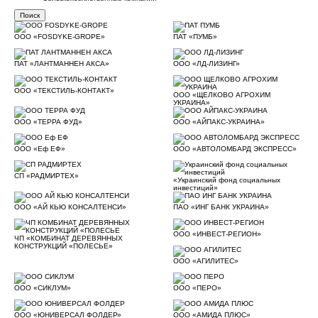
ООО «FOSDYKE-GROPE»
ПАТ «ПУМБ»
ПАТ «ЛАНТМАННЕН АКСА»
ООО «ЛД-ЛИЗИНГ»
ООО «ТЕКСТИЛЬ-КОНТАКТ»
ООО «ЩЕЛКОВО АГРОХИМ
УКРАИНА»
ООО «ТЕРРА ФУД»
ООО «АЙПАКС-УКРАИНА»
ООО «Еф ЕФ»
ООО «АВТОЛОМБАРД ЭКСПРЕСС»
СП «РАДМИРТЕХ»
«Украинский фонд социальных
инвестиций»
ООО «АЙ КЬЮ КОНСАЛТЕНСИ»
ПАО «ИНГ БАНК УКРАИНА»
ООО «ИНВЕСТ-РЕГИОН»
ЧП «КОМБИНАТ ДЕРЕВЯННЫХ
КОНСТРУКЦИЙ «ПОЛЕСЬЕ»
ООО «АГИЛИТЕС»
ООО «СИКЛУМ»
ООО «ПЕРО»
ООО «ЮНИВЕРСАЛ ФОЛДЕР»
ООО «АМИДА ПЛЮС»