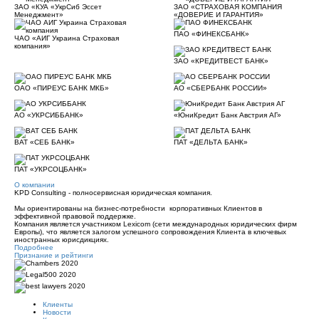
ЗАО «КУА «УкрСиб Эссет
ЗАО «СТРАХОВАЯ КОМПАНИЯ
Менеджмент»
«ДОВЕРИЕ И ГАРАНТИЯ»
ПАО «ФИНЕКСБАНК»
ЧАО «АИГ Украина Страховая
компания»
ЗАО «КРЕДИТВЕСТ БАНК»
ОАО «ПИРЕУС БАНК МКБ»
АО «СБЕРБАНК РОССИИ»
АО «УКРСИББАНК»
«ЮниКредит Банк Австрия АГ»
ВАТ «СЕБ БАНК»
ПАТ «ДЕЛЬТА БАНК»
ПАТ «УКРСОЦБАНК»
О компании
KPD Consulting - полносервисная юридическая компания.
Мы ориентированы на бизнес-потребности корпоративных Клиентов в
эффективной правовой поддержке.
Компания является участником Lexicom (сети международных юридических фирм
Е
вропы
), что является залогом успешного сопровождения Клиента в ключевых
иностранных юрисдикциях.
Подробнее
Признание и рейтинги
Клиенты
Новости