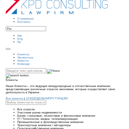
О компании
Контакты
Укр
Eng
De
Клиенты
Экспертиза
Новости
Команда
Клиенты
Наши Клиенты – это ведущие международные и отечественные компании,
представляющие различные отрасли экономики, которые осуществляют свою
деятельность в Украине.
Все клиенты
|
1
F
А
Б
В
Г
Д
Е
И
К
Л
М
П
Р
С
Т
У
Ф
Щ
Э
Ю
Все отрасли
Участники рынка недвижимости
Банки, страховые, лизинговые и финансовые компании
IT / Tехнологии, медиа, телекоммуникации
Промышленные и производственные компании
Транспортные компании / автодилеры
Сельскохозяйственные компании