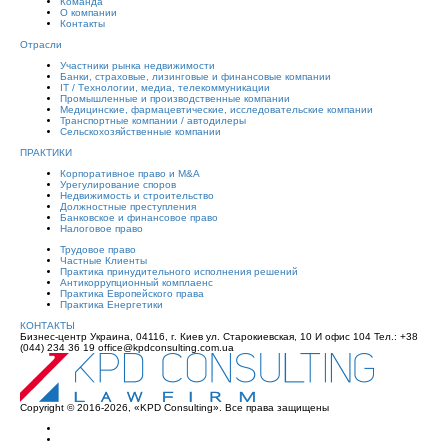
Команда
О компании
Контакты
Отрасли
Участники рынка недвижимости
Банки, страховые, лизинговые и финансовые компании
IT / Tехнологии, медиа, телекоммуникации
Промышленные и производственные компании
Медицинские, фармацевтические, исследовательские компании
Транспортные компании / автодилеры
Сельскохозяйственные компании
ПРАКТИКИ
Корпоративное право и M&A
Урегулирование споров
Недвижимость и строительство
Должностные преступления
Банковское и финансовое право
Налоговое право
Трудовое право
Частные Клиенты
Практика принудительного исполнения решений
Антикоррупционный комплаенс
Практика Европейского права
Практика Енергетики
КОНТАКТЫ
Бизнес-центр Украина, 04116, г. Киев ул. Старокиевская, 10 И офис 104 Тел.: +38
(044) 234 36 19 office@kpdconsulting.com.ua
Copyright © 2016-2026, «KPD Consulting». Все права защищены