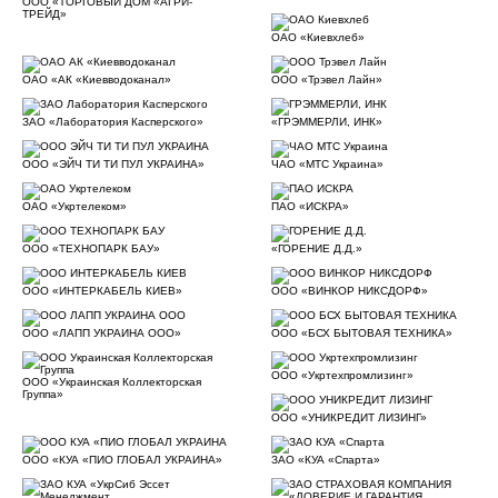
ООО «ТОРГОВЫЙ ДОМ «АГРИ-
ТРЕЙД»
ОАО «Киевхлеб»
ОАО «АК «Киевводоканал»
ООО «Трэвел Лайн»
ЗАО «Лаборатория Касперского»
«ГРЭММЕРЛИ, ИНК»
ООО «ЭЙЧ ТИ ТИ ПУЛ УКРАИНА»
ЧАО «МТС Украина»
ОАО «Укртелеком»
ПАО «ИСКРА»
ООО «ТЕХНОПАРК БАУ»
«ГОРЕНИЕ Д.Д.»
ООО «ИНТЕРКАБЕЛЬ КИЕВ»
ООО «ВИНКОР НИКСДОРФ»
ООО «ЛАПП УКРАИНА ООО»
ООО «БСХ БЫТОВАЯ ТЕХНИКА»
ООО «Укртехпромлизинг»
ООО «Украинская Коллекторская
Группа»
ООО «УНИКРЕДИТ ЛИЗИНГ»
ООО «КУА «ПИО ГЛОБАЛ УКРАИНА»
ЗАО «КУА «Спарта»