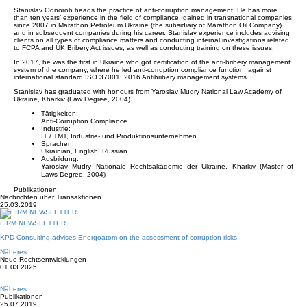
Stanislav Odnorob heads the practice of anti-corruption management. He has more
than ten years’ experience in the field of compliance, gained in transnational companies
since 2007 in Marathon Petroleum Ukraine (the subsidiary of Marathon Oil Company)
and in subsequent companies during his career. Stanislav experience includes advising
clients on all types of compliance matters and conducting internal investigations related
to FCPA and UK Bribery Act issues, as well as conducting training on these issues.
In 2017, he was the first in Ukraine who got certification of the anti-bribery management
system of the company, where he led anti-corruption compliance function, against
international standard ISO 37001: 2016 Antibribery management systems.
Stanislav has graduated with honours from Yaroslav Mudry National Law Academy of
Ukraine, Kharkiv (Law Degree, 2004).
Tätigkeiten:
Anti-Corruption Compliance
Industrie:
IT / TMT, Industrie- und Produktionsunternehmen
Sprachen:
Ukrainian, English, Russian
Ausbildung:
Yaroslav Mudry Nationale Rechtsakademie der Ukraine, Kharkiv (Master of
Laws Degree, 2004)
Publikationen:
Nachrichten über Transaktionen
25.03.2019
FIRM NEWSLETTER
KPD Consulting advises Energoatom on the assessment of corruption risks
Näheres
Neue Rechtsentwicklungen
01.03.2025
Näheres
Publikationen
25.07.2019