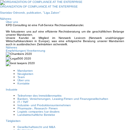
ORGANIZATION OF COMPLIANCE AT THE ENTERPRISE
Stanislav Odnorob, publication, "Liga Zakon"
Näheres
Über uns
KPD Consulting ist eine Full-Service Rechtsanwaltskanzlei.
Wir fokusieren uns auf eine effiziente Rechtsberatung um die geschäftlichen Belange
unserer Mandanten.
Unsere Kanzlei ist Mitglied im Netzwerk Lexicom (Netzwerk unabhängiger
Wirtschaftskanzleien in Europe), was eine erfolgreiche Beratung unserer Mandanten
auch in ausländischen Zielmärkten sicherstellt.
Näheres
Empfehlungen/ Anerkennung
Mandanten
Neuigkeiten
Team
Über uns
Kontakte
Industrie
Teilnehmer des Immobilienmarkts
Banken, Versicherungen, Leasing-Firmen und Finanzgesellschaften
IT / TMT
Industrie- und Produktionsunternehmen
Pharmazie-, Research- Firmen
Logistic companies /car dealers
Landwirtschaftliche Betriebe
Tätigkeiten
Gesellschaftsrecht und M&A