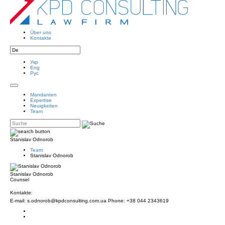
Über uns
Kontakte
Укр
Eng
Рус
Mandanten
Expertise
Neuigkeiten
Team
Stanislav Odnorob
Team
Stanislav Odnorob
Stanislav Odnorob
Counsel
Kontakte:
E-mail: s.odnorob@kpdconsulting.com.ua Phone: +38 044 2343619