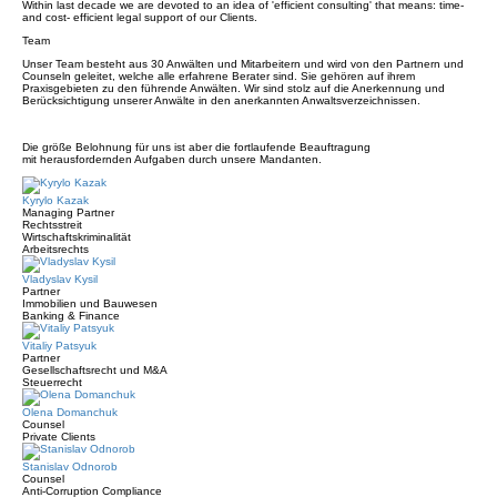
Within last decade we are devoted to an idea of 'efficient consulting' that means: time-
and cost- efficient legal support of our Clients.
Team
Unser Team besteht aus 30 Anwälten und Mitarbeitern und wird von den Partnern und
Counseln geleitet, welche alle erfahrene Berater sind. Sie gehören auf ihrem
Praxisgebieten zu den führende Anwälten. Wir sind stolz auf die Anerkennung und
Berücksichtigung unserer Anwälte in den anerkannten Anwaltsverzeichnissen.
Die größe Belohnung für uns ist aber die fortlaufende Beauftragung
mit herausfordernden Aufgaben durch unsere Mandanten.
Kyrylo Kazak
Managing Partner
Rechtsstreit
Wirtschaftskriminalität
Arbeitsrechts
Vladyslav Kysil
Partner
Immobilien und Bauwesen
Banking & Finance
Vitaliy Patsyuk
Partner
Gesellschaftsrecht und M&A
Steuerrecht
Olena Domanchuk
Counsel
Private Clients
Stanislav Odnorob
Counsel
Anti-Corruption Compliance