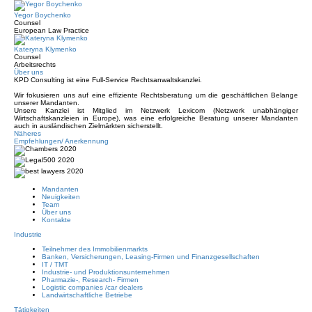
Yegor Boychenko
Counsel
European Law Practice
Kateryna Klymenko
Counsel
Arbeitsrechts
Über uns
KPD Consulting ist eine Full-Service Rechtsanwaltskanzlei.
Wir fokusieren uns auf eine effiziente Rechtsberatung um die geschäftlichen Belange
unserer Mandanten.
Unsere Kanzlei ist Mitglied im Netzwerk Lexicom (Netzwerk unabhängiger
Wirtschaftskanzleien in Europe), was eine erfolgreiche Beratung unserer Mandanten
auch in ausländischen Zielmärkten sicherstellt.
Näheres
Empfehlungen/ Anerkennung
Mandanten
Neuigkeiten
Team
Über uns
Kontakte
Industrie
Teilnehmer des Immobilienmarkts
Banken, Versicherungen, Leasing-Firmen und Finanzgesellschaften
IT / TMT
Industrie- und Produktionsunternehmen
Pharmazie-, Research- Firmen
Logistic companies /car dealers
Landwirtschaftliche Betriebe
Tätigkeiten