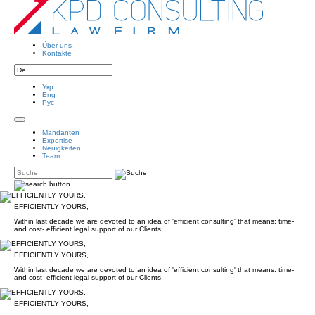
Über uns
Kontakte
Укр
Eng
Рус
Mandanten
Expertise
Neuigkeiten
Team
EFFICIENTLY YOURS,
Within last decade we are devoted to an idea of 'efficient consulting' that means: time-
and cost- efficient legal support of our Clients.
EFFICIENTLY YOURS,
Within last decade we are devoted to an idea of 'efficient consulting' that means: time-
and cost- efficient legal support of our Clients.
EFFICIENTLY YOURS,