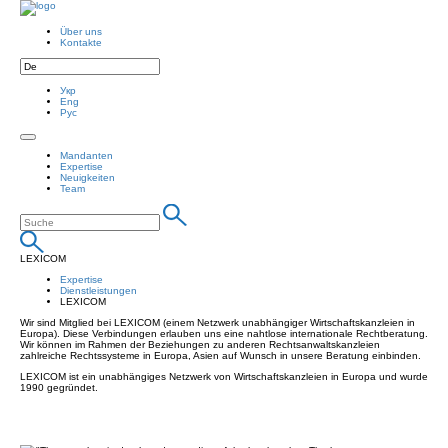
Über uns
Kontakte
Укр
Eng
Рус
Mandanten
Expertise
Neuigkeiten
Team
LEXICOM
Expertise
Dienstleistungen
LEXICOM
Wir sind Mitglied bei LEXICOM (einem Netzwerk unabhängiger Wirtschaftskanzleien in
Europa). Diese Verbindungen erlauben uns eine nahtlose internationale Rechtberatung.
Wir können im Rahmen der Beziehungen zu anderen Rechtsanwaltskanzleien
zahlreiche Rechtssysteme in Europa, Asien auf Wunsch in unsere Beratung einbinden.
LEXICOM ist ein unabhängiges Netzwerk von Wirtschaftskanzleien in Europa und wurde
1990 gegründet.