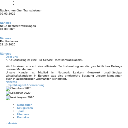
Nachrichten über Transaktionen
05.03.2025
Näheres
Neue Rechtsentwicklungen
01.03.2025
Näheres
Publikationen
28.10.2025
Näheres
Über uns
KPD Consulting ist eine Full-Service Rechtsanwaltskanzlei.
Wir fokusieren uns auf eine effiziente Rechtsberatung um die geschäftlichen Belange
unserer Mandanten.
Unsere Kanzlei ist Mitglied im Netzwerk Lexicom (Netzwerk unabhängiger
Wirtschaftskanzleien in Europe), was eine erfolgreiche Beratung unserer Mandanten
auch in ausländischen Zielmärkten sicherstellt.
Näheres
Empfehlungen/ Anerkennung
Mandanten
Neuigkeiten
Team
Über uns
Kontakte
Industrie